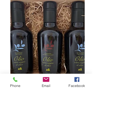
Phone
Email
Facebook
عبوة ثلاثية من زيت الكابري L 0،25
&quot;كابري IL&quot;
السعر
ضريبة شاملة